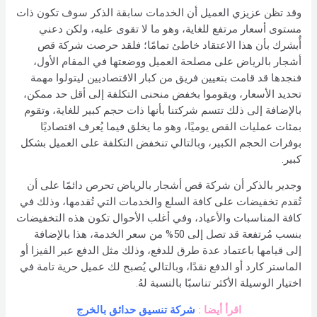
وقد تظن عزيزي العميل أن الخدمات سابقة الذكر سوف تكون ذات
مستوى أسعار مرتفع للغاية، وهو ما لا تقوى عليه، ولكن دعني
أُبشرك بأن هذا الاعتقاد خاطئ تمامًا؛ فلقد حرصت شركة قص
أشجار بالرياض على مصلحة العميل ووضعتها في المقام الأول،
فنجدها قد قامت بتعيين فريق من كبار الاقتصاديين ليتولوا مهمة
تحديد الأسعار، ويقوموا بخفض منحنى التكلفة إلى أقل حد ممكن،
بالإضافة إلى ذلك تتسم شركتنا بأنها ذات حجم كبير للغاية، وتقوم
بمئات عمليات القص يوميًا، وهو ما يخلق فيما يُعرف اقتصاديًا
بوفرات الحجم الكبير، وبالتالي تنخفض التكلفة على العميل بشكل
كبير.
وجدير بالذكر أن شركة قص أشجار بالرياض تحرص دائمًا على أن
تُقدم تخفيضات على كافة السلع والخدمات التي تُقدمها، وذلك في
كافة المناسبات والأعياد، وفي أغلب الأحوال تكون هذه التخفيضات
بنسب مُرتفعة قد تصل إلى 50% من سعر الخدمة، هذا بالإضافة
إلى قيامها باعتماد عدة طرق للدفع، وذلك مثل الدفع عبر الفيزا أو
الماستر كارد أو الدفع نقدًا، وبالتالي يُصبح لك عميل حرية تامة في
اختيار الوسيلة الأكثر تناسبًا بالنسبة لهُ.
اقرأ أيضا :
شركة تنسيق حدائق بالخرج