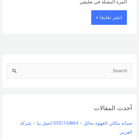
المرة المقبلة في تعليقي.
S
e
a
r
أحدث المقالات
c
h
صيانة مكائن القهوة بحائل – 0551154864 اتصل بنا – شركة
f
العربي
o