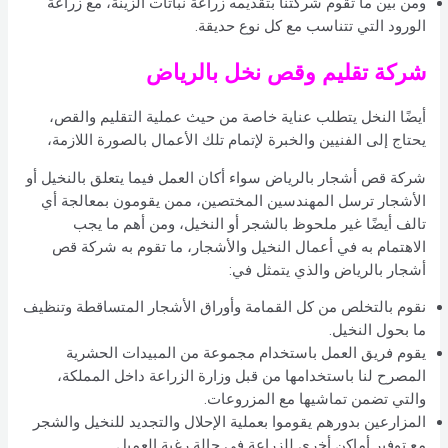
ومن بين ما تقوم شركتنا بتقديمه زراعة نباتات الزينة، مع زراعة
الورود التي تتناسب مع كل نوع حديقة.
شركة تقليم وقص نخل بالرياض
أيضًا النخل يتطلب عناية خاصة من حيث عملية التقليم والقص،
يحتاج إلى الفنيين والخبرة لإتمام تلك الأعمال بالصورة اللازمة،
شركة قص أشجار بالرياض سواء أكان العمل فيما يتعلق بالنخيل أو
الأشجار ترسل المهندسين المختصين، ممن يقومون بمعالجة أي
تالف أيضًا غير ملحوظ بالشجر أو النخيل، ومن أهم ما يجب
الاهتمام به في أعمال النخيل والأشجار، ما تقوم به شركة قص
أشجار بالرياض والذي يتمثل في:
نقوم بالتخلص من كل القمامة وأوراق الأشجار المتساقطة وتنظيف
ما بحول النخيل.
يقوم فريق العمل باستخدام مجموعة من المبيدات الحشرية
المصرح لنا باستخدامها من قبل وزارة الزراعة داخل المملكة،
والتي تضمن تماشيها مع المزروعات.
المزارعين بدورهم يقوموا بعملية الإحلال والتجديد للنخيل والشجر
مع توفير أماكن أخرى للزراعة في حالة رغبة العميل.