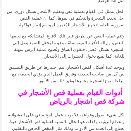
مثل هذا الوضع؟
الحل يتمثل في القيام بعملية قص وتقليم الأشجار بشكل دوري، من
أجل تجديد الشجرة والتحكم في نموها، كما أن عملية القص
ضرورية للغاية لتجهيز الأشجار المُثمرة لموسم إثمار فواكها،
وتتم عملية القص عن طريق قص تلك الأفرع المتشابكة مع بعضها
البعض، وإزالة الأفرع الميتة تمامًا، وهو ما يجعل الضوء يصل إلى
الشجرة بشكل أفضل، فتقوى الساق وتُصبح عملية الرش سهلة
للغاية، كما يمنع دخول الحشرات إلى الأشجار.
ويوجد عدة أشكال لقص الأشجار، يتم اختيارها عن طريق التنسيق
بين كل من صاحب الحديقة وفريق العمل الذي يؤدي الخدمة، مع
مراعاة نوع الشجرة وعمرها وغير ذلك من الأمور.
أدوات القيام بعملية قص الأشجار في
شركة قص اشجار بالرياض
لكل شيء أصول وقواعد، فلا يوجد عمل ناجح مبني على العشوائية
وانعدام الرؤية، وكذلك هو الحال بالنسبة لعملية قص الأشجار حيثُ
تحتاج إلى العديد من الأدوات وذلك مثل المقص الخاص بالتقليم،