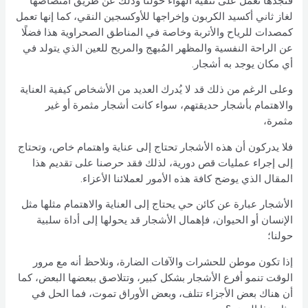
فنجدها تعمل على تنقية الهواء حولنا وذلك عن طريق امتصاصها
لغاز ثاني أكسيد الكربون وإخراجها للأوكسجين النقي، كما إنها تعمل
كمصدات للرياح والأتربة وخاصة في المناطق الصحراوية هذا فضلًا
عن الراحة النفسية والمظهر المُبهج والمريح للعين الذي يتولد في
أي مكان يوجد به أشجار.
وعلى الرغم من ذلك قد لا يُدرك العديد من الأشخاص كيفية العناية
والاهتمام بأشجار حديقتهم، سواء كانت أشجار مثمرة أو غير
مثمرة،
فلا يدركون أن هذه الأشجار تحتاج إلى عناية واهتمام خاص، وتحتاج
إلى إجراء عمليات قص دورية، لذلك فقد حرصنا على تقديم هذا
المقال الذي يوضح كافة هذه الأمور لعملائنا الأعزاء.
الأشجار عبارة عن كائن حي يحتاج إلى العناية والاهتمام مثلها مثل
الإنسان أو الحيوان، فإهمال الأشجار قد يحولها إلى أداة سلبية
حولنا؛
إذا تكون موطن للحشرات والآفات الضارة، ونلاحظ أنه مع مرور
الوقت تنمو أفرع الأشجار بشكل كبير، وتتلاصق ببعضها البعض، كما
أن هناك بعض الأجزاء تتلف، وبعض الأوراق تموت، فما الحل في