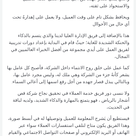
والاستحواذ على ثقته،
ويحافظ بشكل تام على وقت العميل، ولا يعمل على إهدارهُ تحت
أي حال من الأحواال
هذا بالإضافة إلى فريق الإدارة العليا لدينا والذي يتسم بالذكاء
والحنكة الشديدة للغاية؛ حيثُ قام في البداية بإعداد دورات تدريبية
لفريق العمل على أيدي مجموعة من أفضل الخبراء العالميين في
المجال،
كما عمل على خلق روح الانتماء داخل الشركة، فأصبح كل عامل بها
يشعر كأنهُ جزء من الشركة وهي ملك له، وليس مجرد عامل بها،
وبالتالي يبذل قصار جهده من أجل رفع اسمها إلى أعالي السماء.
ولا ننسى دور فريق خدمة العملاء في تحقيق نجاح شركة قص
أشجار بالرياض
، فهو يتمتع بالمهارة والذكاء الشديد، ولديه لباقة
في الحديث،
فيستطيع أن يَشرح المعلومة للعميل وتوصيلها له في أبسط صورة،
وهذا الفريق يكون متاح لتلقي استفسارات العملاء سواء عبر
الهاتف أو البريد الإلكتروني أو صفحات التواصل الاجتماعي والقيام