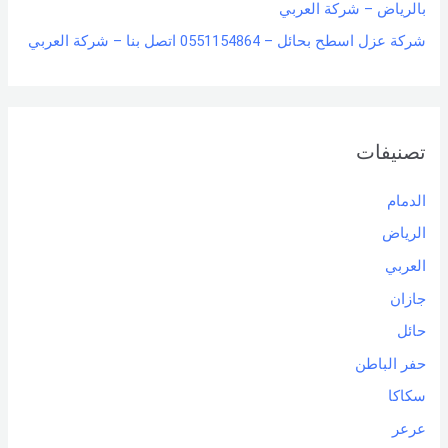
بالرياض – شركة العربي
شركة عزل اسطح بحائل – 0551154864 اتصل بنا – شركة العربي
تصنيفات
الدمام
الرياض
العربي
جازان
حائل
حفر الباطن
سكاكا
عرعر