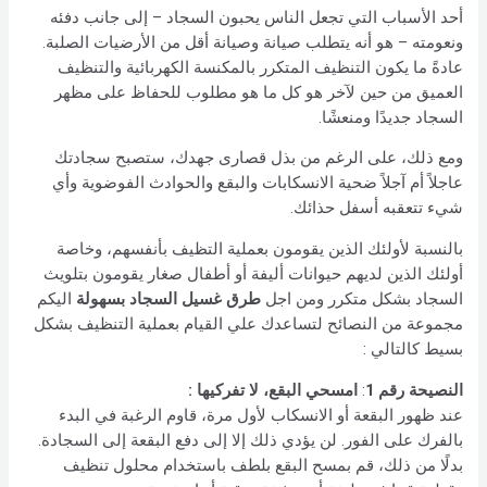
أحد الأسباب التي تجعل الناس يحبون السجاد – إلى جانب دفئه
ونعومته – هو أنه يتطلب صيانة وصيانة أقل من الأرضيات الصلبة.
عادةً ما يكون التنظيف المتكرر بالمكنسة الكهربائية والتنظيف
العميق من حين لآخر هو كل ما هو مطلوب للحفاظ على مظهر
السجاد جديدًا ومنعشًا.
ومع ذلك، على الرغم من بذل قصارى جهدك، ستصبح سجادتك
عاجلاً أم آجلاً ضحية الانسكابات والبقع والحوادث الفوضوية وأي
شيء تتعقبه أسفل حذائك.
بالنسبة لأولئك الذين يقومون بعملية التظيف بأنفسهم، وخاصة
أولئك الذين لديهم حيوانات أليفة أو أطفال صغار يقومون بتلويث
السجاد بشكل متكرر ومن اجل
طرق غسيل السجاد بسهولة
اليكم
مجموعة من النصائح لتساعدك علي القيام بعملية التنظيف بشكل
بسيط كالتالي :
النصيحة رقم 1
:
امسحي البقع، لا تفركيها :
عند ظهور البقعة أو الانسكاب لأول مرة، قاوم الرغبة في البدء
بالفرك على الفور. لن يؤدي ذلك إلا إلى دفع البقعة إلى السجادة.
بدلًا من ذلك، قم بمسح البقع بلطف باستخدام محلول تنظيف