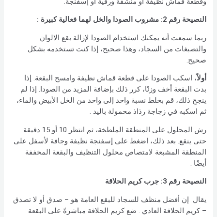
وقطعة قماش نظيفة أو منشفة ورقية أو إسفنجة.
النصيحة رقم 2:
مشروب الصودا والخل لهما فعالية كبيرة :
ربما سمعت أنه يمكنك استخدام الصودا لإزالة بقع الالوان
والتصبغات من السجاد، وهذا صحيح، إذا كنت تستخدمه بشكل
صحيح.
أولاً
، اسكب الصودا على قطعة قماش نظيفة وامسح البقعة. إذا
بدت البقعة أخف وزنًا، كرر ذلك بإضافة المزيد من الصودا. إذا لم
ينجح ذلك، قم بخلط نسبة واحد إلى واحد من الخل الأبيض والماء،
ثم اسكبه في زجاجة رذاذ محمولة باليد .
رش المحلول على المنطقة الملطخة، ثم انتظر 10 أو 15 دقيقة
حتى ينقع. بعد ذلك، اضغط على إسفنجة نظيفة وجافة لأسفل على
المنطقة المشبعة لامتصاص محلول التنظيف والبقعة المخففة
أيضًا .
النصيحة رقم 3:
جرب كريم الحلاقة
يقال إن أفضل منظف للسجاد للبقع العامة هو – صدق أو لا تصدق
– كريم الحلاقة العادي . ضع كريم الحلاقة مباشرةً على البقعة