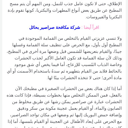
الإطلاق، حتى لا تكون عامل جذب للنمل، ومن المهم أن يتم مسح
المطبخ عن طريق بعض أنواع المطهرات والبكتريا، كونها تقوم بإدة
البكتريا والفيروسات.
اقرأ أيضا :
شركة مكافحة صراصير بحائل
ولا تنسي عزيزتي القيام بالتخلص من القمامة الموجودة في
المطبخ أول بأول، مع الحرص على تنظيف سلة القمامة وغسلها
جيدًا، والقيام بتعريضها للشمس قبل وضعها مرة أخرى في المطبخ،
وذلك لأن سلة القمامة قد تكون العامل الأكبر لجذب الحشرات
وخاصة الذباب المُسبب للإزعاج، أما فيما يخص أي شق موجود
بالحائط فلابد من القيام بتطهيره ثم سدهُ باستخدام الأسمنت أو أي
مادة أخرى؛ حتى لا تتخذه الحشرات بيتًا لها.
أما إذا كان هناك بعض من الحشرات الصغيرة في مطبخك الآن
بالفعل، فمن الممكن التخلص منها بخطوات بسيطة، فإذا كانت هذه
الحشرات عبارة عن صراصير يمكن رشها عن طريق مخلوط من
الصابون والماء، أو القيام بعمل عجينة مكونة من سكر ودقيق
وإضافة حمض البوريك إليها ثم وضعها في مكان تواجد الصراصير،
مع الحرص على إبعاد الأطفال عن العجينة أو القيام بلمسها، أما إذا
كان هناك ذباب فتستطيعي التخلص منه عن طريق شق ليمونة