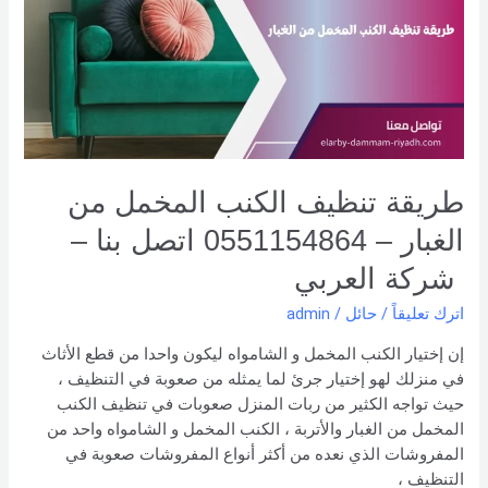
المخمل
من
الغبار
–
0551154864
اتصل
بنا –
شركة العربي
طريقة تنظيف الكنب المخمل من
الغبار – 0551154864 اتصل بنا –
شركة العربي
اترك تعليقاً
/
حائل
/
admin
إن إختيار الكنب المخمل و الشامواه ليكون واحدا من قطع الأثاث
في منزلك لهو إختيار جرئ لما يمثله من صعوبة في التنظيف ،
حيث تواجه الكثير من ربات المنزل صعوبات في تنظيف الكنب
المخمل من الغبار والأتربة ، الكنب المخمل و الشامواه واحد من
المفروشات الذي نعده من أكثر أنواع المفروشات صعوبة في
التنظيف ،