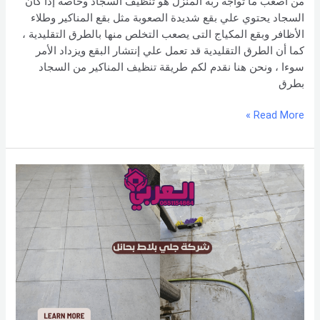
من أصعب ما تواجه ربة المنزل هو تنظيف السجاد وخاصة إذا كان
السجاد يحتوي علي بقع شديدة الصعوبة مثل بقع المناكير وطلاء
الأظافر وبقع المكياج التى يصعب التخلص منها بالطرق التقليدية ،
كما أن الطرق التقليدية قد تعمل علي إنتشار البقع ويزداد الأمر
سوءا ، ونحن هنا نقدم لكم طريقة تنظيف المناكير من السجاد
بطرق
Read More »
طرق
سحرية
لتلميع
السيراميك
من
شركة
جلي
بلاط
بحائل
–