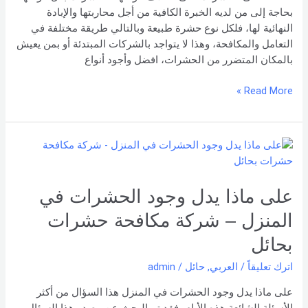
بحاجة إلى من لديه الخبرة الكافية من أجل محاربتها والإبادة
النهائية لها، فلكل نوع حشرة طبيعة وبالتالي طريقة مختلفة في
التعامل والمكافحة، وهذا لا يتواجد بالشركات المبتدئة أو بمن يعيش
بالمكان المتضرر من الحشرات، افضل وأجود أنواع
Read More »
على
ماذا
يدل
على ماذا يدل وجود الحشرات في
وجود
الحشرات
المنزل – شركة مكافحة حشرات
في
المنزل
بحائل
–
اترك تعليقاً
/
العربي
,
حائل
/
admin
شركة
مكافحة
على ماذا يدل وجود الحشرات في المنزل هذا السؤال من أكثر
حشرات
الأسئلة الشائعة هذه الأيام، فقد تم البحث عن مصدر هذا السؤال