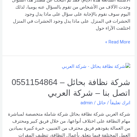
بحائل
وجدت الآلاف من الأشخاص من تقوم بالسؤال عنه يوميا، لذلك
اليوم سوف نقوم بالإجابة على سؤال على ماذا يدل وجود
الحشرات في المنزل. على ماذا يدل وجود الحشرات في المنزل
اختلفت الآراء حول
Read More »
شركة
نظافة
بحائل
شركة نظافة بحائل – 0551154864
–
اتصل بنا – شركة العربي
0551154864
اتصل
اترك تعليقاً
/
حائل
/
admin
بنا
شركة العربي شركة نظافة بحائل شركة شاملة متخصصة لمباشرة
–
مهام النظافة على اختلاف أنواعها، من خلال فريق كبير ومحترف
شركة
من العمالة يقودهم فريق محترف من الفنيين، خبرة كبيرة بميادين
العربي
العمل المختلفة فيما يتعلق بأعمال النظافة، تنظيف المقرات