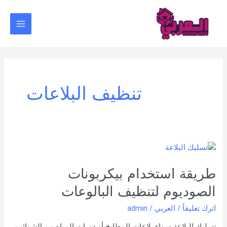
خطي
Main
لى
Menu
لمحتوى
تنظيف البلاعات
طريقة
استخدام
بيكربونات
طريقة استخدام بيكربونات
الصوديوم
الصوديوم لتنظيف البالوعات
لتنظيف
البالوعات
اترك تعليقاً
/
العربي
/
admin
تسليك البلاعة سواء بلاعات المطابخ أو دورات المياه من الشوائب