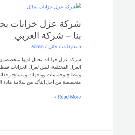
شركة
عزل
خزانات
بحائل
بنا – شركة العربي
–
0551154864
6 تعليقات
/
حائل
/
admin
اتصل
بنا –
شركة عزل خزانات بحائل لديها متخصصون م
شركة العربي
العزل المختلفة، ليس لعزل الخزانات فقط
ومطابخ وحمامات وواجهات ومسابح وحدائق و
متخصصة من أجل التأكد من سلامة مادة العز
Read More »