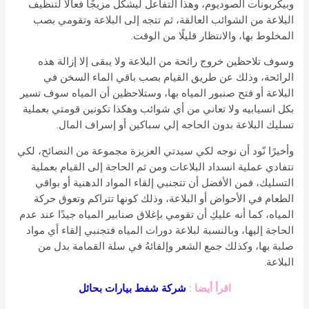
وبيكربونات الصوديوم، وهذا التفاعل ليشكل مزيجًا فعالاً لتنظيف
البلاعة من الشوائب العالقة، ثم تتجه إلى البلاعة وتقومي بصب
المخلوط بها، والانتظار قليلًا من الوقت.
وسوف تلاحظين خروج رائحة من البلاعة ولا يبقى إلا إزالة هذه
الرائحة، وذلك عن طريق القيام بصب باقي الماء السخن في
البلاعة أو فتح صنبور المياه بها، وستلاحظين أن المياه سوف تسير
بكل انسيابيه ولا تعاني من أي شوائب وهكذا تكونين قومتي بعملية
تسليك البلاعة بدون الحاجه إلي سباكين أو إسراف المال.
وأخيرًا نّود أن نوجه لكي سيدتي العزيزة مجموعة من النصائح، لكي
تتفادي عملية انسداد البلاعات ومن ثم الحاجة إلى القيام بعملية
التسليك، فمن الأفضل أن تتجنبي إلقاء المواد الدهنية أو بواقي
الطعام في الأحواض أو البلاعة، وذلك كونها تتراكم وتعوق حركة
المياه، كما أنه عليكِ أن تقومي بإغلاق صنابير المياه جيدًا عند عدم
الحاجة إليها، وبالنسبة لبلاعة دورات المياه فتجنبي إلقاء أي مواد
صلبة بها، وكذلك جمع الشعر وإلقائهُ في سلة القمامة بدل من
البلاعة.
اقرأ أيضا :
شركة شفط بيارات بحائل