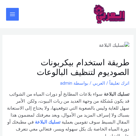
خطي
Post
Main
لى
navigation
Menu
لمحتوى
طريقة استخدام بيكربونات
الصوديوم لتنظيف البالوعات
اترك تعليقاً
/
العربي
/ بواسطة
admin
تسليك البلاعة
سواء بلاعات المطابخ أو دورات المياه من الشوائب
قد يكون مُشكلة من وجهة العديد من ربات البيوت، ولكن الأمر
سهل للغاية وليس بالصعوبة التي تتوقعينها، ولا يحتاج إلى الاستعانة
بسباك ولا إسراف المزيد من الأموال، وبعد معرفتك لمضمون هذا
المقال البسيط سوف تقومين بعملية
تسليك البلاعة
في مطبخك أو
دورة المياه الخاصة بك بكل سهوله ويسر، فتعالي معي نتعرف