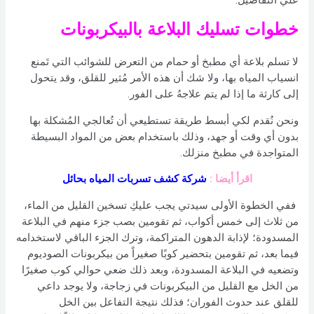
علي التفاصيل.
خطوات تسليك البلاعة بالبيكربونات
لا تسلم بلاعة أي مطبخ أو حمام من التعرض للشوائب التي تَمنع
انسياب المياه بها، ولا شك أن هذه الأمر مُثير للقلق، وقد يتحول
إلى كارثة ما إذا لم يتم علاجهُ على الفور.
ونحن نُقدم لكي أبسط طريقة تستطيعي أن تُعالجي المُشكلة بها
بدون أي وقت أو جهد، وذلك باستخدام بعض من المواد البسيطة
المتواجدة في مطبخ منزلك.
اقرأ أيضا :
شركة كشف تسربات المياه بحائل
ففي الخطوة الأولى سيدتي يجب عليكِ تسخين القليل من الماء،
من ثلاث إلى خمس أكواب، ثم تقومين بصب جزء منهم في البلاعة
المسدودة؛ لإذابة الدهون المتراكمة، وترك الجزء الباقي لاستخدامه
فيما بعد، ثم تقومين بتحضير كوبًا صغيراً من بيكربونات الصوديوم
وتضعيه في البلاعة المسدودة، وبعد ذلك ضعي حوالي كوب صغيرًا
من الخل مع القليل من البيكربونات في زجاجة، ولا يوجد داعي
للقلق عند حدوث الفوران؛ فذلك نتيجة التفاعل بين الخل