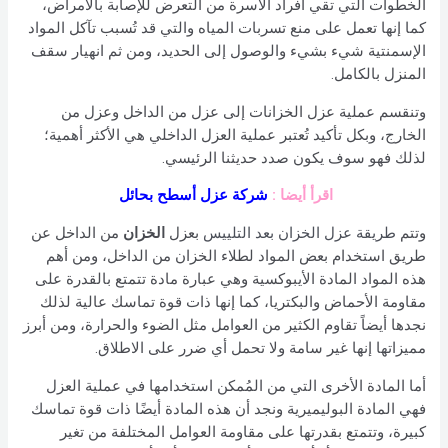
الخطوات التي تقي أفراد الأسرة من التعرض للإصابة بالأمراض،
كما إنها تعمل على منع تسربات المياه والتي قد تُسبب تآكل المواد
الإسمنتية شيء بشيء والوصول إلى الحديد، ومن ثم انهيار سقف
المنزل بالكامل.
وتنقسم عملية عزل الخزانات إلى عزل من الداخل وعزل من
الخارج، وبكل تأكيد تُعتبر عملية العزل الداخلي هي الأكثر أهمية؛
لذلك فهو سوف يكون صدد حديثنا الرئيسي.
اقرأ أيضا :
شركة عزل أسطح بحائل
وتتم
طريقة عزل الخزان بعد التلييس
بعزل
الخزان
من الداخل عن
طريق استخدام بعض المواد لطلاء الخزان من الداخل، ومن أهم
هذه المواد المادة الأيبوكسية وهي عبارة مادة تتمتع بالقدرة على
مقاومة الأحماض والبكتريا، كما إنها ذات قوة تماسك عالية لذلك
نجدها أيضاً تقاوم الكثير من العوامل مثل الضوء والحرارة، ومن أبرز
مميزاتها إنها غير سامة ولا تحمل أي ضرر على الاطلاق.
أما المادة الأخرى التي من المُمكن استخدامها في عملية العزل
فهي المادة البوليميرية ونجد أن هذه المادة أيضًا ذات قوة تماسك
كبيرة، وتتمتع بقدرتها على مقاومة العوامل المختلفة من تغير